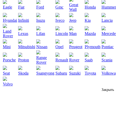
Great
Eagle
Fiat
Ford
Gmc
Honda
Hummer
Wall
Hyundai
Infiniti
Isuzu
Iveco
Jeep
Kia
Lancia
Land
Lexus
Lifan
Lincoln
Man
Mazda
Mercede
Rover
Mini
Mitsubishi
Nissan
Opel
Peugeot
Plymouth
Pontiac
Range
Porsche
Proton
Renault
Rover
Saab
Scania
Rover
Seat
Skoda
Ssangyong
Subaru
Suzuki
Toyota
Volkswa
Volvo
Закрыть