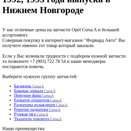
Нижнем Новгороде
У нас отличные цены на запчасти Opel Corsa A и большой
ассортимент.
Совершая покупку в интернет-магазине "Форвард Авто" Вы
получите именно тот товар который заказали.
Если у Вас возникли трудности с подбором нужной запчасти
то позвоните +7 (903) 722 78 54 и наши менеджеры
постараются помочь.
Выберите нужную группу запчастей:
Багажник
Corsa A
Боковые зеркала
Corsa A
Передние фары
Corsa A
Радиатор отопителя
Corsa A
Радиаторы охлаждения
Corsa A
Решетки радиатора
Corsa A
Рулевая тяга
Corsa A
Указатели поворота
Corsa A
Наши преимущества: