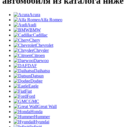
автомобиля из каталога ниже
Acura
Alfa Romeo
Audi
BMW
Cadillac
Chery
Chevrolet
Chrysler
Citroen
Daewoo
DAF
Daihatsu
Datsun
Dodge
Eagle
Fiat
Ford
GMC
Great Wall
Honda
Hummer
Hyundai
Infiniti