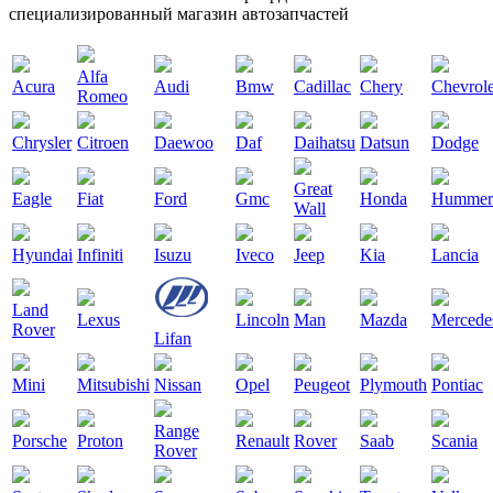
специализированный магазин автозапчастей
Alfa
Acura
Audi
Bmw
Cadillac
Chery
Chevrole
Romeo
Chrysler
Citroen
Daewoo
Daf
Daihatsu
Datsun
Dodge
Great
Eagle
Fiat
Ford
Gmc
Honda
Hummer
Wall
Hyundai
Infiniti
Isuzu
Iveco
Jeep
Kia
Lancia
Land
Lexus
Lincoln
Man
Mazda
Mercede
Rover
Lifan
Mini
Mitsubishi
Nissan
Opel
Peugeot
Plymouth
Pontiac
Range
Porsche
Proton
Renault
Rover
Saab
Scania
Rover