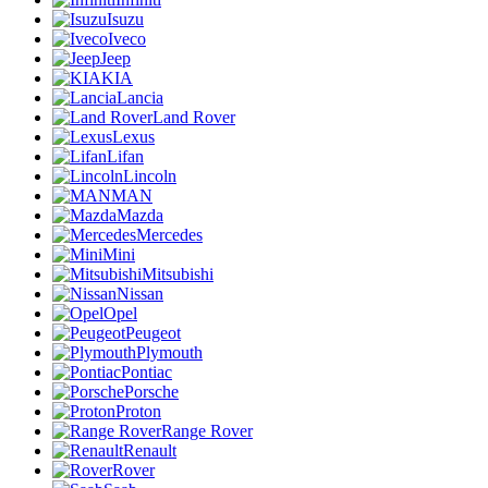
Isuzu
Iveco
Jeep
KIA
Lancia
Land Rover
Lexus
Lifan
Lincoln
MAN
Mazda
Mercedes
Mini
Mitsubishi
Nissan
Opel
Peugeot
Plymouth
Pontiac
Porsche
Proton
Range Rover
Renault
Rover