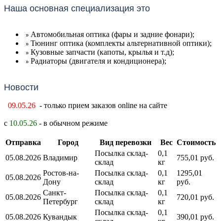
Наша основная специализация это
Автомобильная оптика (фары и задние фонари);
»
Тюнинг оптика (комплекты альтернативной оптики);
»
Кузовные запчасти (капоты, крылья и т.д);
»
Радиаторы (двигателя и кондиционера);
»
Новости
09.05.26
- только прием заказов online на сайте
с
10.05.26
- в обычном режиме
Отправка
Город
Вид перевозки
Вес
Стоимость
Посылка склад-
0,1
05.08.2026
Владимир
755,01 руб.
склад
кг
Ростов-на-
Посылка склад-
0,1
1295,01
05.08.2026
Дону
склад
кг
руб.
Санкт-
Посылка склад-
0,1
05.08.2026
720,01 руб.
Петербург
склад
кг
Посылка склад-
0,1
05.08.2026
Кувандык
390,01 руб.